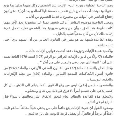
ومن الناحية العملية ، يتوزع عبء الإثبات بين الخصمين وكل منهما يدلي بما يؤيد
دعواهُ وقد يتخذ أحدهما من دليل تقدم به خصمهُ دليلاً لصالحهِ بعد أن يُفندهُ ويكون
إقتناع القاضي في النهاية من مجموع ما قدمهُ الخصوم من أدلة ..
ومعنى القاعدة موضوع النقاش أن كل شخص ذمتهُ غير مشغولة بحق لآخر مهما
كانت طبيعة هذا الحق ، وأن من يدعي مديونية هذا الشخص فعليه تحمل عبء
إثبات ذلك لأن من كان مدعياً فعليه بالدليل ..
وهذه القاعدة شبيهة بما هو مقرر في القانون الجنائي من أن المتهم بريء حتى
تثبت إدانتهِ ..
ولأهمية عبء الإثبات وتوزيعهُ ، فقد أهتمت قوانين الإثبات بذلك ..
فالمادة (7/أولاً) من قانون الإثبات العراقي ذو الرقم (107) لسنة 1979 النافذ نصت
على أن ” البينة على من إدعى واليمين على من أنكر ” ..
وكذا الحال بالنسبة للمادة (77) من القانون المدني الأردني ، والمادة (132) من
قانون أصول المُحاكمات المدنية اللبناني ، والمادة (420) من مجلة الإلتزامات
والعقود التونسية ..
والمقصود ب( من إدعى) ليس من رفع الدعوى ، كما يتبادر الى الذهن ، بل كل
خصم يدعي على خصمهِ أمراً ، لا فرق في ذلك بين شاكٍ ومشكو ..
ولاتتعلق هذه القاعدة بالنظام العام فيجوز الاتفاق على مخالفتها ، سواءً قبل
النزاع ام في أثنائهِ ..
وصفوة القول أن عبء الإثبات يقع دائماً على من يدعي شيئاً مخالفاً لما هو ثابت
أصلاً أو عرضاً أو ظاهراً ، أو بفضل قرينة قانونية على براءة ذمتهِ ..